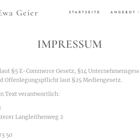
Ewa Geier
STARTSEITE
ANGEBOT
IMPRESSUM
t laut §5 E-Commerce Gesetz, §14 Unternehmensges
 Offenlegungspflicht laut §25 Mediengesetz.
n Text verantwortlich:
r
terer Langleithenweg 2
73 50