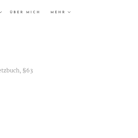
ÜBER MICH
MEHR
etzbuch, §63